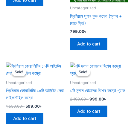
Add to cart
Uncategorized
প্রিমিয়াম সুপার ফুড কম্বো (গ্লাস +
চামচ ফ্রি!)
799.00
৳
Add to cart
Original
Current
Original
Current
price
price
price
price
Sale!
Sale!
Sale!
Sale!
was:
is:
was:
is:
1,550.00৳ .
599.00৳ .
2,100.00৳ .
999.00৳ .
Uncategorized
Uncategorized
প্রিমিয়াম কোয়ালিটির ১০টি আইটেম সেরা
৩টি মুলান বোতলের বিশেষ কম্বো প্যাক
লাইফস্টাইল কম্বো
2,100.00
৳
999.00
৳
1,550.00
৳
599.00
৳
Add to cart
Add to cart