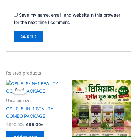
Save my name, email, and website in this browser
for the next time I comment.
Related products
Original
Current
price
price
Sale!
Sale!
was:
is:
1,600.00৳ .
699.00৳ .
Uncategorized
OSUFI 5-IN-1 BEAUTY
COMBO PACKAGE
1,600.00
৳
699.00
৳